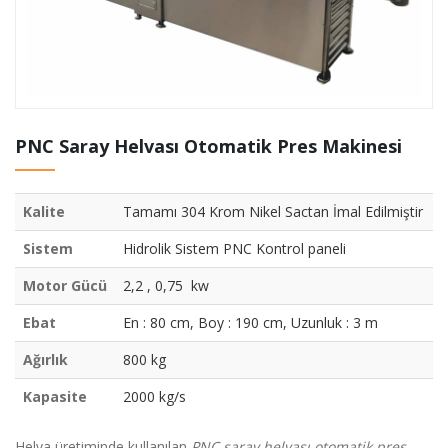
PNC Saray Helvası Otomatik Pres Makinesi
Kalite
Tamamı 304 Krom Nikel Sactan İmal Edilmiştir
Sistem
Hidrolik Sistem PNC Kontrol paneli
Motor Gücü
2,2 , 0,75 kw
Ebat
En : 80 cm, Boy : 190 cm, Uzunluk : 3 m
Ağırlık
800 kg
Kapasite
2000 kg/s
Helva üretiminde kullanılan
PNC saray helvası otomatik pres