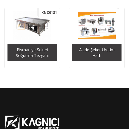
KNC0131
Pişmaniye Şekeri
Akide Şeker Üretim
Soğutma Tezgahı
Hattı