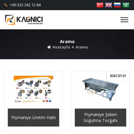
+90 332 342 12 84
Arama
Anasayfa
Arama
KNC0131
Pişmaniye Şekeri
Pişmaniye Üretim Hattı
Soğutma Tezgahı