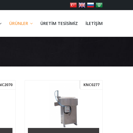
ÜRÜNLER
ÜRETIM TESISIMIZ
İLETIŞIM
NC2070
KNC0277